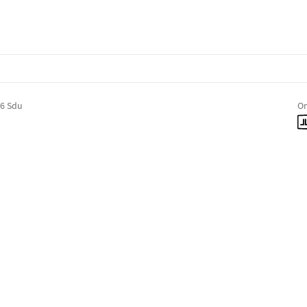
26 Sdu
On